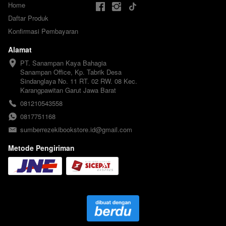
Home
Daftar Produk
Konfirmasi Pembayaran
Alamat
PT. Sanampan Kaya Bahagia

Sanampan Office, Kp. Tabrik Desa 
Sindanglaya No. 11 RT. 02 RW. 08 Kec. 
Karangpawitan Garut Jawa Barat
081210543558
0817751168
sumberrezekibookstore.id@gmail.com
Metode Pengiriman