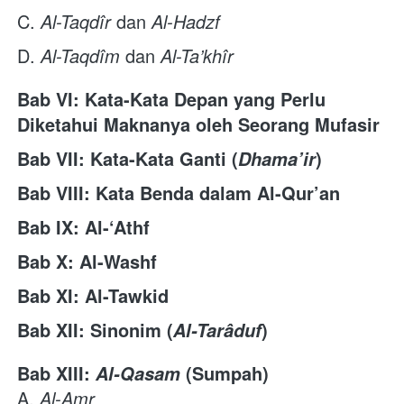
C. 
Al-Taqdîr
 dan 
Al-Hadzf
D. 
Al-Taqdîm
 dan 
Al-Ta’khîr
Bab VI: Kata-Kata Depan yang Perlu 
Diketahui Maknanya oleh Seorang Mufasir
Bab VII: Kata-Kata Ganti (
)
Dhama’ir
Bab VIII: Kata Benda dalam Al-Qur’an
Bab IX: Al-‘Athf
Bab X: Al-Washf
Bab XI: Al-Tawkid
Bab XII: Sinonim (
)
Al-Tarâduf
Bab XIII:
(Sumpah)
Al-Qasam
A. 
Al-Amr