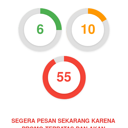
6
10
54
SEGERA PESAN SEKARANG KARENA 