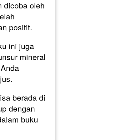
 dicoba oleh 
elah 
 positif. 
u ini juga 
nsur mineral 
 Anda 
jus. 
sa berada di 
up dengan 
dalam buku 