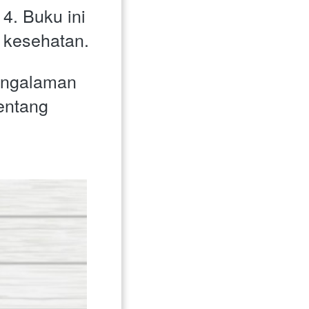
4. Buku ini 
 kesehatan. 
engalaman 
entang 