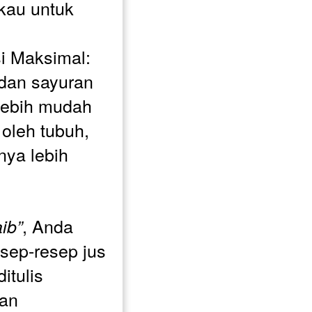
kau untuk 
i Maksimal: 
 dan sayuran 
lebih mudah 
oleh tubuh, 
ya lebih 
, Anda 
ib”
ep-resep jus 
tulis 
an 