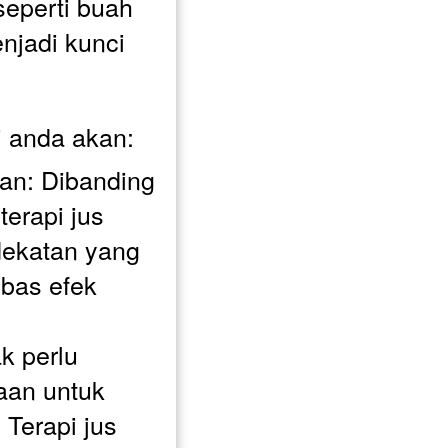
eperti buah 
jadi kunci 
i anda akan:
n: Dibanding 
erapi jus 
katan yang 
bas efek 
 perlu 
an untuk 
Terapi jus 