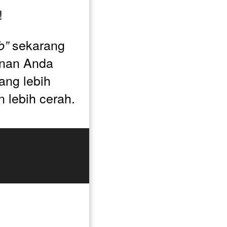
! 
 sekarang 
b”
anan Anda 
ng lebih 
n lebih cerah. 