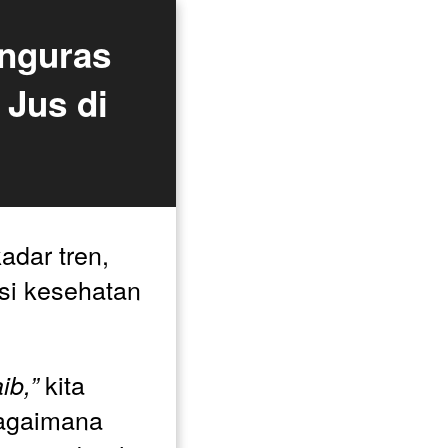
nguras 
Jus di 
adar tren, 
si kesehatan 
 kita 
ib,”
agaimana 