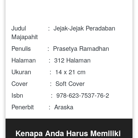
Judul            :  Jejak-Jejak Peradaban 
Majapahit
Penulis         :  Prasetya Ramadhan
Halaman       :  312 Halaman
Ukuran          :  14 x 21 cm
Cover            :  Soft Cover 
Isbn               :  
978-623-7537-76-2
Penerbit        :  Araska
Kenapa Anda Harus Memiliki 