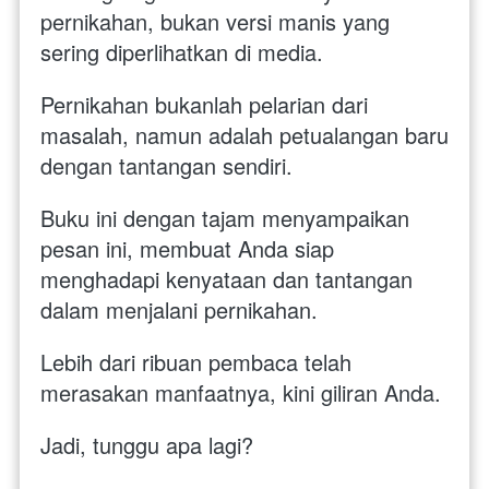
pernikahan, bukan versi manis yang 
sering diperlihatkan di media.
Pernikahan bukanlah pelarian dari 
masalah, namun adalah petualangan baru 
dengan tantangan sendiri. 
Buku ini dengan tajam menyampaikan 
pesan ini, membuat Anda siap 
menghadapi kenyataan dan tantangan 
dalam menjalani pernikahan. 
Lebih dari ribuan pembaca telah 
merasakan manfaatnya, kini giliran Anda.
Jadi, tunggu apa lagi? 