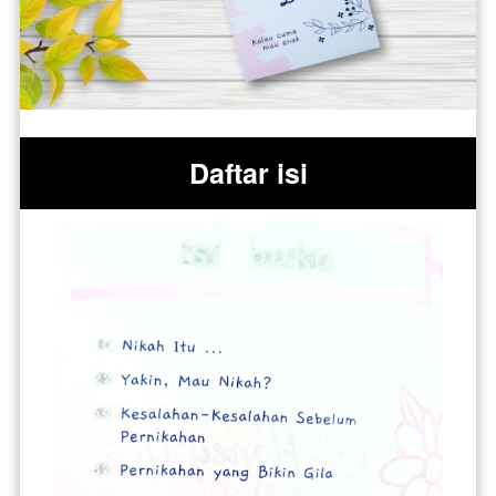
Daftar isi