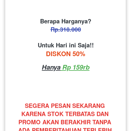
Berapa Harganya?
Rp.318.000
Untuk Hari ini Saja!!
DISKON 50%
Hanya
 Rp 159rb
SEGERA PESAN SEKARANG 
KARENA STOK TERBATAS DAN 
PROMO AKAN BERAKHIR TANPA 
ADA PEMBERITAHUAN TERLEBIH 