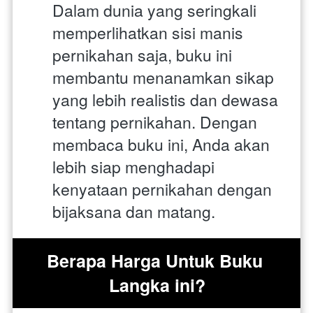
Dalam dunia yang seringkali 
memperlihatkan sisi manis 
pernikahan saja, buku ini 
membantu menanamkan sikap 
yang lebih realistis dan dewasa 
tentang pernikahan. Dengan 
membaca buku ini, Anda akan 
lebih siap menghadapi 
kenyataan pernikahan dengan 
bijaksana dan matang.
Berapa Harga Untuk Buku 
Langka ini?