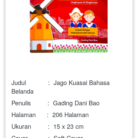
Judul            :  Jago Kuasai Bahasa 
Belanda
Penulis         :  Gading Dani Bao
Halaman      :  206 Halaman
Ukuran         :  15 x 23 cm
Cover           :  Soft Cover