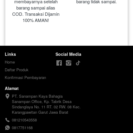
membayarnya setelah 
barang tidak sampai.
barang sampai alias 
COD. Transaksi Dijamin 
100% AMAN!
Links
Social Media
Home
Daftar Produk
Konfirmasi Pembayaran
Alamat
PT. Sanampan Kaya Bahagia

Sanampan Office, Kp. Tabrik Desa 
Sindanglaya No. 11 RT. 02 RW. 08 Kec. 
Karangpawitan Garut Jawa Barat
081210543558
0817751168