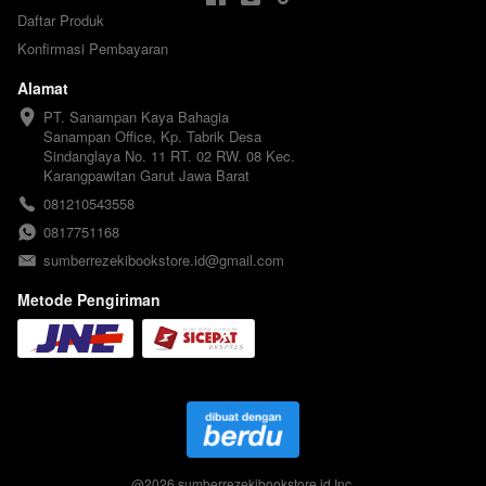
Daftar Produk
Konfirmasi Pembayaran
Alamat
PT. Sanampan Kaya Bahagia

Sanampan Office, Kp. Tabrik Desa 
Sindanglaya No. 11 RT. 02 RW. 08 Kec. 
Karangpawitan Garut Jawa Barat
081210543558
0817751168
sumberrezekibookstore.id@gmail.com
Metode Pengiriman
@
2026
sumberrezekibookstore.id Inc.