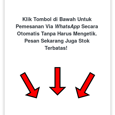
Klik Tombol di Bawah Untuk 
Pemesanan Via 
 Secara 
WhatsApp
Otomatis Tanpa Harus Mengetik. 
Pesan Sekarang Juga Stok 
Terbatas!  