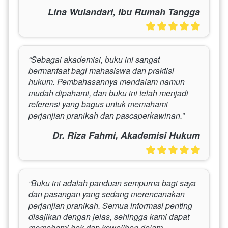
Lina Wulandari, Ibu Rumah Tangga
“Sebagai akademisi, buku ini sangat 
bermanfaat bagi mahasiswa dan praktisi 
hukum. Pembahasannya mendalam namun 
mudah dipahami, dan buku ini telah menjadi 
referensi yang bagus untuk memahami 
perjanjian pranikah dan pascaperkawinan.”
Dr. Riza Fahmi, Akademisi Hukum
“Buku ini adalah panduan sempurna bagi saya 
dan pasangan yang sedang merencanakan 
perjanjian pranikah. Semua informasi penting 
disajikan dengan jelas, sehingga kami dapat 
memahami hak dan kewajiban dalam 