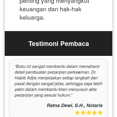
penting yang menyangkut 
keuangan dan hak-hak 
keluarga.
Testimoni Pembaca
“Buku ini sangat membantu dalam memahami 
detail pembuatan perjanjian perkawinan. Dr. 
Habib Adjie menjelaskan setiap langkah dan 
pasal dengan sangat jelas, sehingga saya lebih 
yakin dalam membantu klien menyusun akta 
perjanjian yang sesuai hukum.”
Ratna Dewi, S.H., Notaris