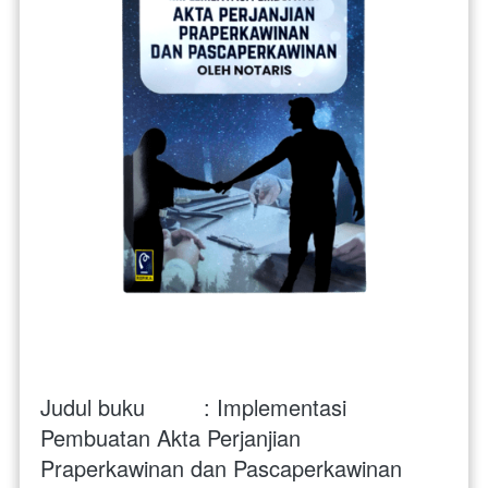
Judul buku         : Implementasi 
Pembuatan Akta Perjanjian 
Praperkawinan dan Pascaperkawinan