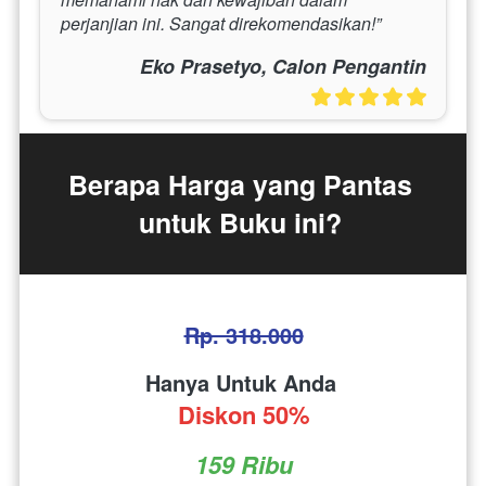
perjanjian ini. Sangat direkomendasikan!”
Eko Prasetyo, Calon Pengantin
Berapa Harga yang Pantas 
untuk Buku ini? 
Rp. 318.000
Hanya Untuk Anda 
Diskon 50%
159 Ribu