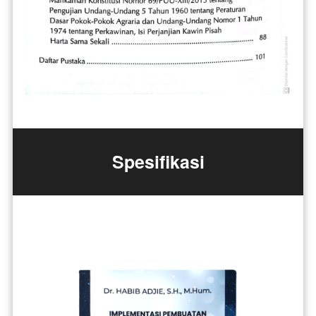
Spesifikasi