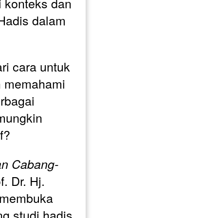
 konteks dan 
 Hadis dalam 
 cara untuk 
an memahami 
bagai 
mungkin 
f?
an Cabang-
. Dr. Hj. 
, membuka 
g studi hadis 