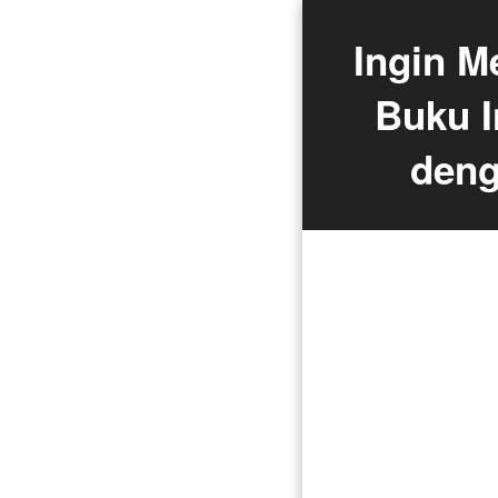
Ingin M
Buku 
deng