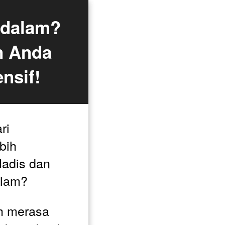
dalam? 
 Anda 
nsif!
i 
ih 
adis dan 
slam? 
 merasa 