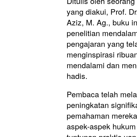
Ditulis oleh seorang 
yang diakui, Prof. Dr.
Aziz, M. Ag., buku i
penelitian mendalam
pengajaran yang tela
menginspirasi ribuan
mendalami dan meng
hadis. 
Pembaca telah mela
peningkatan signifik
pemahaman mereka 
aspek-aspek hukum s
tuntunan praktis yang