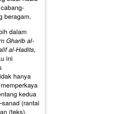
 cabang-
g beragam.
ih dalam 
Ilm Gharib al-
if al-Hadits,
 ini 
 
idak hanya 
a memperkaya 
ntang kedua 
anad (rantai 
n (teks).