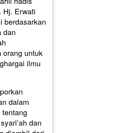
ahli hadis 
 Hj. Erwati 
ni berdasarkan 
 dan 
h 
 orang untuk 
hargai ilmu 
porkan 
an dalam 
tentang 
yari’ah dan 
 diambil dari 