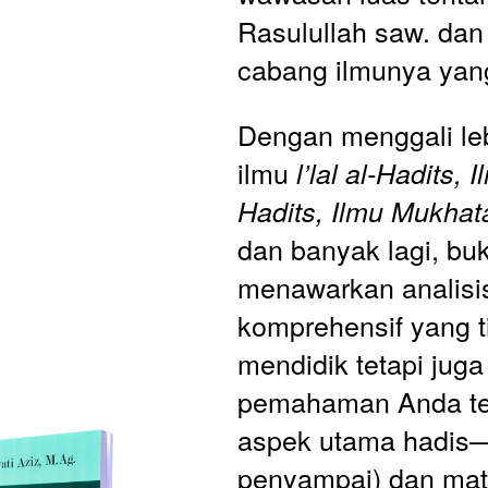
Rasulullah saw. dan
cabang ilmunya yan
Dengan menggali leb
ilmu 
l’lal al-Hadits, 
Hadits, Ilmu Mukhatal
dan banyak lagi, buku
menawarkan analisis
komprehensif yang t
mendidik tetapi jug
pemahaman Anda te
aspek utama hadis—s
penyampai) dan mata