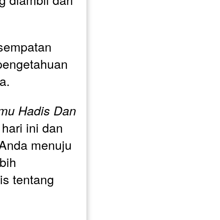
sempatan 
engetahuan 
a. 
lmu Hadis Dan 
 hari ini dan 
 Anda menuju 
ih 
s tentang 