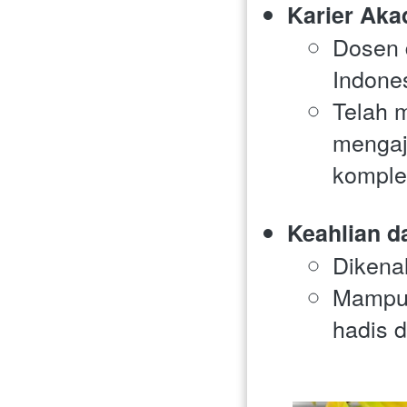
Karier Aka
Dosen d
Indones
Telah 
mengaj
komplek
Keahlian d
Dikena
Mampu 
hadis 