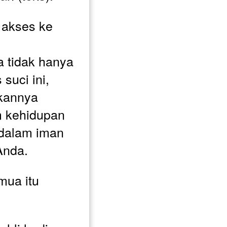
akses ke 
tidak hanya 
uci ini, 
kannya 
m kehidupan 
dalam iman 
Anda. 
ua itu 