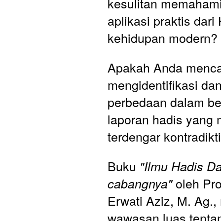
kesulitan memahami
aplikasi praktis dari
kehidupan modern?
Apakah Anda mencari
mengidentifikasi d
perbedaan dalam ber
laporan hadis yang 
terdengar kontradikti
Buku 
"Ilmu Hadis D
 oleh Prof
cabangnya"
Erwati Aziz, M. Ag.
wawasan luas tentan