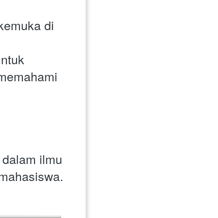
rkemuka di 
ntuk 
memahami 
dalam ilmu 
 mahasiswa.