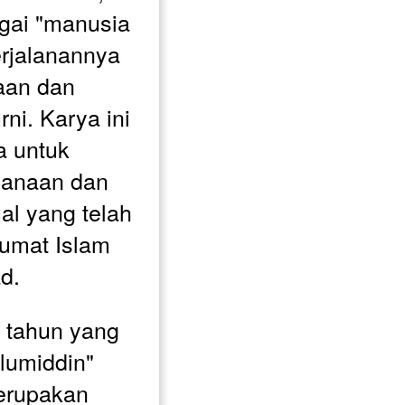
gai "manusia 
rjalanannya 
an dan 
ni. Karya ini 
 untuk 
anaan dan 
ual yang telah 
umat Islam 
d.
u tahun yang 
Ulumiddin" 
erupakan 