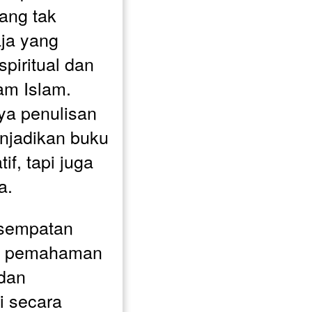
ng tak 
aja yang 
iritual dan 
m Islam. 
ya penulisan 
jadikan buku 
if, tapi juga 
a.
sempatan 
 pemahaman 
dan 
 secara 