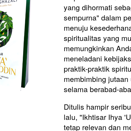
yang dihormati seba
sempurna" dalam pe
menuju kesederhana
spiritualitas yang mur
memungkinkan Anda
meneladani kebijaks
praktik-praktik spirit
membimbing jutaan 
selama berabad-aba
Ditulis hampir serib
lalu, "Ikhtisar Ihya '
tetap relevan dan m