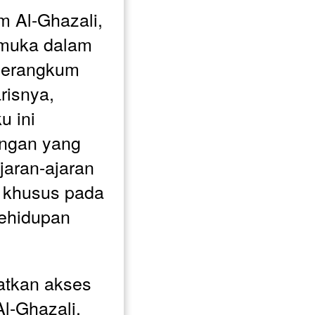
 Al-Ghazali, 
muka dalam 
 merangkum 
risnya, 
 ini 
ngan yang 
aran-ajaran 
 khusus pada 
ehidupan 
tkan akses 
l-Ghazali, 