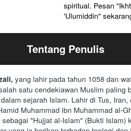
spiritual. Pesan "Ikht
'Ulumiddin" sekarang
Tentang Penulis
yang lahir pada tahun 1058 dan waf
ali, 
salah satu cendekiawan Muslim paling 
 dalam sejarah Islam. Lahir di Tus, Iran
Hamid Muhammad ibn Muhammad al-Ghaz
 sebagai "Hujjat al-Islam" (Bukti Islam) 
ar yang ia berikan terhadap teologi dan f