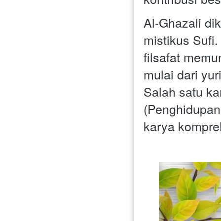
Al-Ghazali dik
mistikus Sufi
filsafat memu
mulai dari yur
Salah satu ka
(Penghidupan
karya kompreh