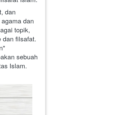
, dan 
u agama dan 
gai topik, 
dan filsafat. 
" 
akan sebuah 
tas Islam.