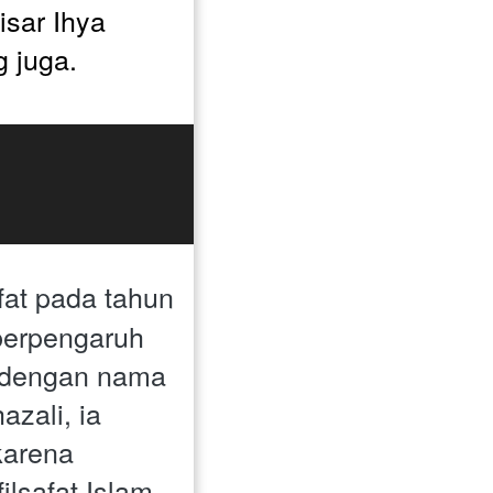
isar Ihya 
 juga. 
at pada tahun 
berpengaruh 
, dengan nama 
ali, ia 
karena 
ilsafat Islam.