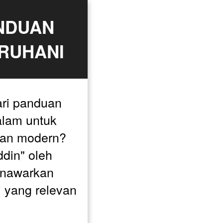
NDUAN 
 RUHANI
i panduan 
lam untuk 
an modern? 
ddin" oleh 
nawarkan 
 yang relevan 