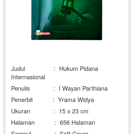
Judul                :  Hukum Pidana 
Internasional
Penulis             :  I Wayan Parthiana
Penerbit           :  Yrama Widya
Ukuran             :  15 x 23 cm
Halaman           :  656 Halaman
Sampul             :  Soft Cover