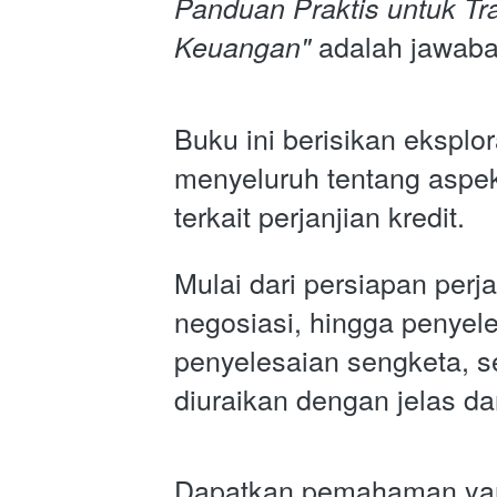
Panduan Praktis untuk Tra
 adalah jawaba
Keuangan"
Buku ini berisikan eksplora
menyeluruh tentang aspe
terkait perjanjian kredit. 
Mulai dari persiapan perjan
negosiasi, hingga penyele
penyelesaian sengketa, s
diuraikan dengan jelas dan
Dapatkan pemahaman yan