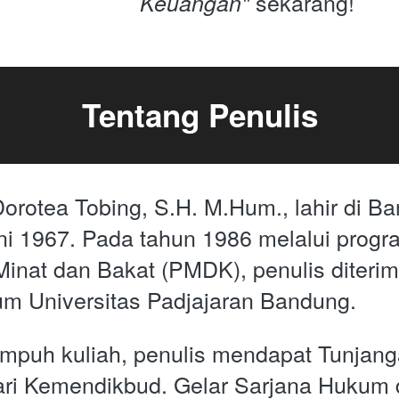
sekarang!
Keuangan" 
Tentang Penulis
Dorotea Tobing, S.H. M.Hum., lahir di B
ni 1967. Pada tahun 1986 melalui progra
inat dan Bakat (PMDK), penulis diterim
m Universitas Padjajaran Bandung. 
puh kuliah, penulis mendapat Tunjanga
ari Kemendikbud. Gelar Sarjana Hukum d