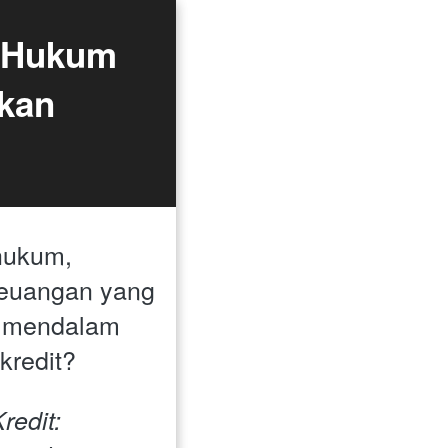
 Hukum 
kan 
hukum, 
keuangan yang 
mendalam 
kredit? 
edit: 