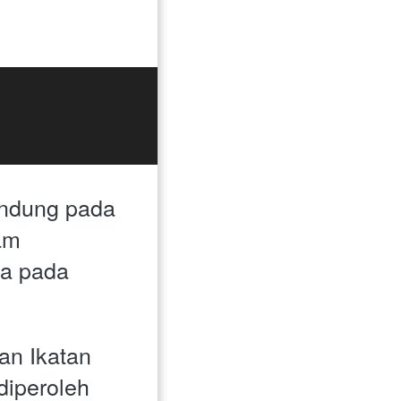
andung pada 
m 
a pada 
n Ikatan 
iperoleh 