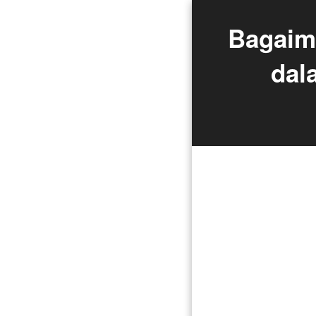
Bagaim
dal