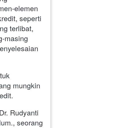
emen-elemen 
edit, seperti 
g terlibat, 
g-masing 
enyelesaian 
tuk 
ang mungkin 
edit.
 Dr. Rudyanti 
um., seorang 