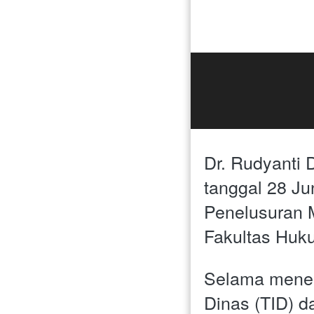
Dr. Rudyanti 
tanggal 28 Ju
Penelusuran M
Fakultas Huku
Selama menem
Dinas (TID) d