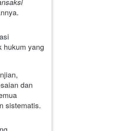
nsaksi 
nnya.

si 
k hukum yang 
jian, 
saian dan 
emua 
 sistematis.

g 