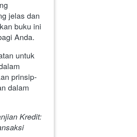
ng 
 jelas dan 
an buku ini 
bagi Anda.
tan untuk 
alam 
n prinsip-
an dalam 
jian Kredit: 
nsaksi 