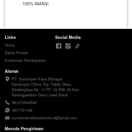
100% AMAN!
Links
Social Media
Home
Daftar Produk
Konfirmasi Pembayaran
Alamat
PT. Sanampan Kaya Bahagia

Sanampan Office, Kp. Tabrik Desa 
Sindanglaya No. 11 RT. 02 RW. 08 Kec. 
Karangpawitan Garut Jawa Barat
081210543558
0817751168
sumberrezekibookstore.id@gmail.com
Metode Pengiriman