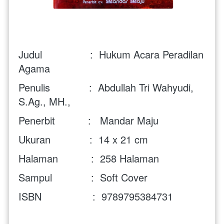
Judul                :  
Hukum Acara Peradilan 
Agama
Penulis             :  
Abdullah Tri Wahyudi, 
S.Ag., MH.,
Penerbit           :   Mandar Maju
Ukuran             :  14 x 21 cm
Halaman           :  258 Halaman
Sampul             :  Soft Cover
ISBN                 :  
9789795384731