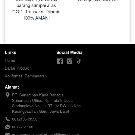
barang sampai alias 
COD. Transaksi Dijamin 
100% AMAN!
Links
Social Media
Home
Daftar Produk
Konfirmasi Pembayaran
Alamat
PT. Sanampan Kaya Bahagia

Sanampan Office, Kp. Tabrik Desa 
Sindanglaya No. 11 RT. 02 RW. 08 Kec. 
Karangpawitan Garut Jawa Barat
081210543558
0817751168
sumberrezekibookstore.id@gmail.com