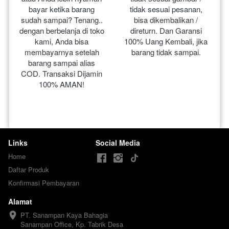
bayar ketika barang 
tidak sesuai pesanan, 
sudah sampai? Tenang.. 
bisa dikembalikan / 
dengan berbelanja di toko 
direturn. Dan Garansi 
kami, Anda bisa 
100% Uang Kembali, jika 
membayarnya setelah 
barang tidak sampai.
barang sampai alias 
COD. Transaksi Dijamin 
100% AMAN!
Links
Social Media
Home
Daftar Produk
Konfirmasi Pembayaran
Alamat
PT. Sanampan Kaya Bahagia

Sanampan Office, Kp. Tabrik Desa 