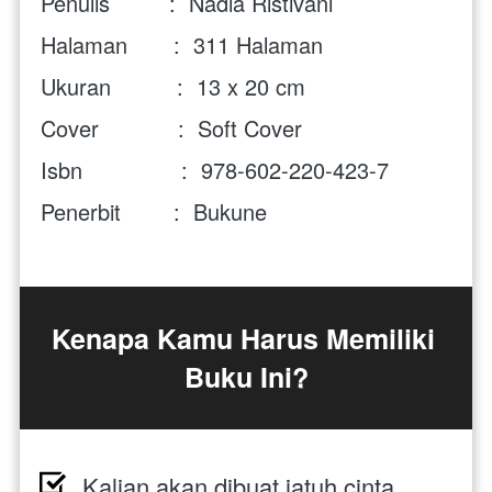
Penulis         :  Nadia Ristivani
Halaman       :  311 Halaman
Ukuran          :  13 x 20 cm
Cover            :  Soft Cover 
Isbn               :  978-602-220-423-7
Penerbit        :  Bukune
Kenapa Kamu Harus Memiliki 
Buku Ini?
Kalian akan dibuat jatuh cinta 