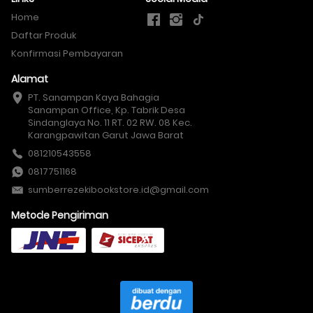
Home
Daftar Produk
Konfirmasi Pembayaran
Alamat
PT. Sanampan Kaya Bahagia

Sanampan Office, Kp. Tabrik Desa 
Sindanglaya No. 11 RT. 02 RW. 08 Kec. 
Karangpawitan Garut Jawa Barat
081210543558
0817751168
sumberrezekibookstore.id@gmail.com
Metode Pengiriman