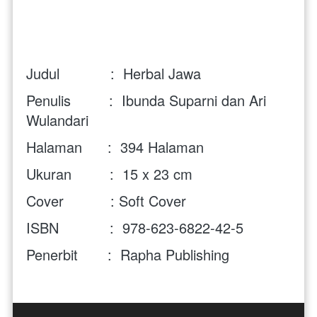
Judul            :  Herbal Jawa
Penulis         :  
Ibunda Suparni dan Ari 
Wulandari
Halaman      :  394 Halaman
Ukuran         :  15 x 23 cm
Cover           : Soft Cover 
ISBN            :  
978-623-6822-42-5
Penerbit       :  Rapha Publishing