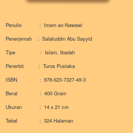
Penulis            :  
Imam an-Nawawi
Penerjemah    :  
Salafuddin Abu Sayyid
Tipe                 :  Islam, Ibadah
Penerbit          :  Turos Pustaka
ISBN               :  978-623-7327-49-3  
Berat               :  400 Gram
Ukuran            :  14 x 21 cm
Tebal               :  324 Halaman