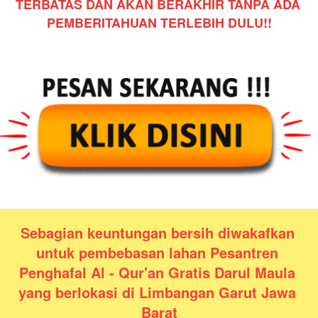
TERBATAS DAN AKAN BERAKHIR TANPA ADA 
PEMBERITAHUAN TERLEBIH DULU!!
Sebagian keuntungan bersih diwakafkan 
untuk pembebasan lahan Pesantren 
Penghafal Al - Qur'an Gratis Darul Maula 
yang berlokasi di Limbangan Garut Jawa 
Barat