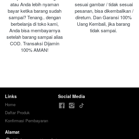
atau Anda lebih nyaman 
sesuai gambar / tidak sesuai 
bayar ketika barang sudah 
pesanan, bisa dikembalikan / 
sampai? Tenang.. dengan 
direturn. Dan Garansi 100% 
berbelanja di toko kami, 
Uang Kembali, jika barang 
Anda bisa membayarnya 
tidak sampai.
setelah barang sampai alias 
COD. Transaksi Dijamin 
100% AMAN!
Links
Social Media
Home
Daftar Produk
Konfirmasi Pembayaran
Alamat