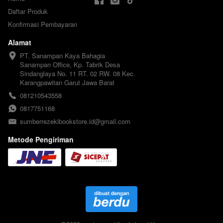
Daftar Produk
Konfirmasi Pembayaran
Alamat
PT. Sanampan Kaya Bahagia

Sanampan Office, Kp. Tabrik Desa 
Sindanglaya No. 11 RT. 02 RW. 08 Kec. 
Karangpawitan Garut Jawa Barat
081210543558
0817751168
sumberrezekibookstore.id@gmail.com
Metode Pengiriman