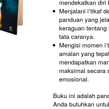
mendekatkan diri 
Menjalani i’tikaf d
panduan yang jela
keraguan tentang
tata caranya.
Mengisi momen i’t
amalan yang tepat
mendapatkan manf
maksimal secara sp
emosional.
Buku ini adalah pan
Anda butuhkan untuk