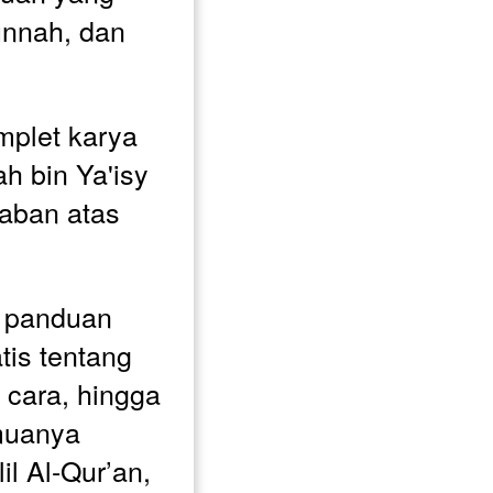
nnah, dan 
mplet karya 
 bin Ya'isy 
aban atas 
 panduan 
is tentang 
a cara, hingga 
uanya 
il Al-Qur’an, 