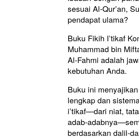
sesuai Al-Qur’an, Su
pendapat ulama?
Buku Fikih I’tikaf Ko
Muhammad bin Miftah
Al-Fahmi adalah jaw
kebutuhan Anda. 
Buku ini menyajikan
lengkap dan sistemat
i’tikaf—dari niat, tat
adab-adabnya—sem
berdasarkan dalil-dal