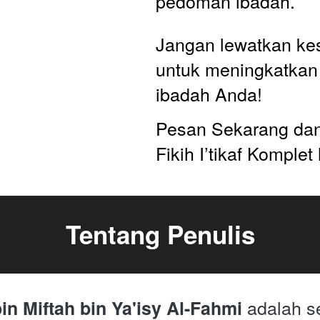
pedoman ibadah.
Jangan lewatkan ke
untuk meningkatkan k
ibadah Anda! 
Pesan Sekarang dan 
Fikih I’tikaf Komplet h
Tentang Penulis
 adalah s
 Miftah bin Ya'isy Al-Fahmi