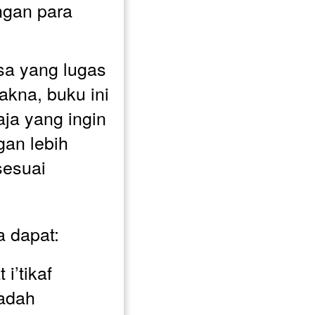
gan para 
sa yang lugas 
kna, buku ini 
ja yang ingin 
gan lebih 
esuai 
 dapat:
’tikaf 
adah 