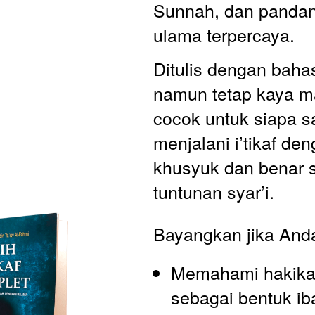
Sunnah, dan pandan
ulama terpercaya.
Ditulis dengan baha
namun tetap kaya ma
cocok untuk siapa sa
menjalani i’tikaf den
khusyuk dan benar s
tuntunan syar’i.
Bayangkan jika Anda
Memahami hakikat i
sebagai bentuk ib