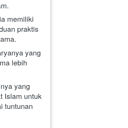
am. 
a memiliki 
uan praktis 
lama.
aryanya yang 
ma lebih 
inya yang 
 Islam untuk 
 tuntunan 