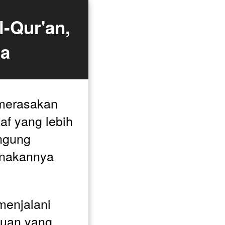
-Qur'an, 
ma
merasakan 
kaf yang lebih 
ngung 
nakannya 
enjalani 
uan yang 