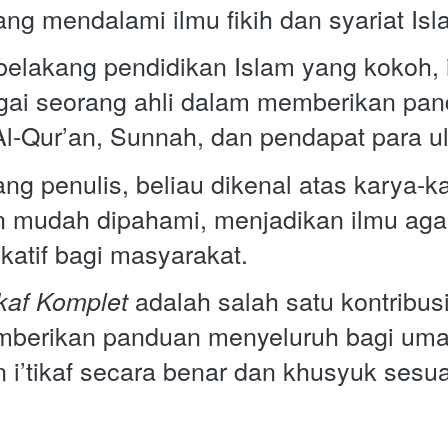
ang mendalami ilmu fikih dan syariat Isl
belakang pendidikan Islam yang kokoh, i
gai seorang ahli dalam memberikan pand
l-Qur’an, Sunnah, dan pendapat para u
ng penulis, beliau dikenal atas karya-k
n mudah dipahami, menjadikan ilmu aga
katif bagi masyarakat. 
 adalah salah satu kontribus
tikaf Komplet
mberikan panduan menyeluruh bagi umat
i’tikaf secara benar dan khusyuk sesuai