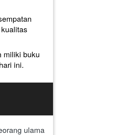
sempatan 
ualitas 
miliki buku 
ari ini. 
eorang ulama 