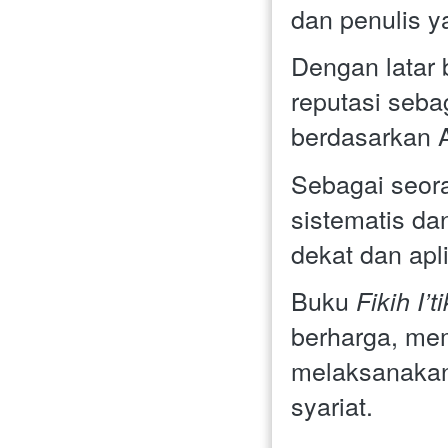
dan penulis y
Dengan latar 
reputasi seba
berdasarkan A
Sebagai seora
sistematis da
dekat dan apli
Buku 
Fikih I’
berharga, me
melaksanakan 
syariat. 