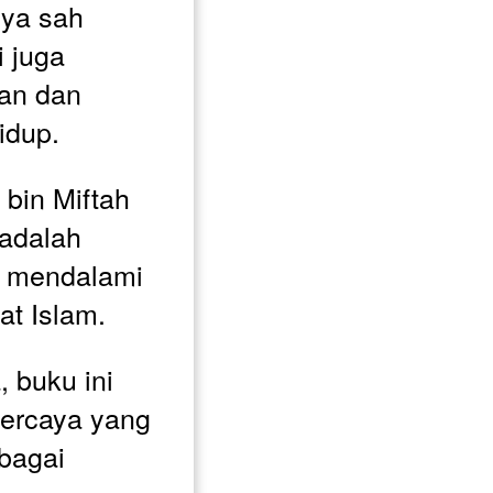
nya sah 
 juga 
n dan 
idup.
in Miftah 
adalah 
 mendalami 
at Islam. 
 buku ini 
ercaya yang 
bagai 