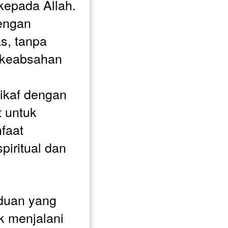
kepada Allah.
engan 
s, tanpa 
 keabsahan 
ikaf dengan 
 untuk 
aat 
iritual dan 
duan yang 
 menjalani 