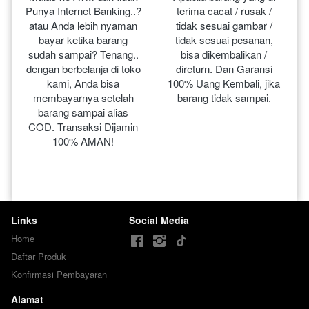
Punya Internet Banking..? 
terima cacat / rusak / 
atau Anda lebih nyaman 
tidak sesuai gambar / 
bayar ketika barang 
tidak sesuai pesanan, 
sudah sampai? Tenang.. 
bisa dikembalikan / 
dengan berbelanja di toko 
direturn. Dan Garansi 
kami, Anda bisa 
100% Uang Kembali, jika 
membayarnya setelah 
barang tidak sampai.
barang sampai alias 
COD. Transaksi Dijamin 
100% AMAN!
Links
Social Media
Home
Daftar Produk
Konfirmasi Pembayaran
Alamat