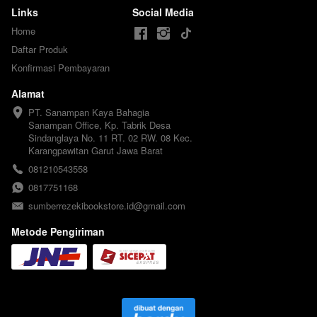
Links
Social Media
Home
Daftar Produk
Konfirmasi Pembayaran
Alamat
PT. Sanampan Kaya Bahagia

Sanampan Office, Kp. Tabrik Desa 
Sindanglaya No. 11 RT. 02 RW. 08 Kec. 
Karangpawitan Garut Jawa Barat
081210543558
0817751168
sumberrezekibookstore.id@gmail.com
Metode Pengiriman