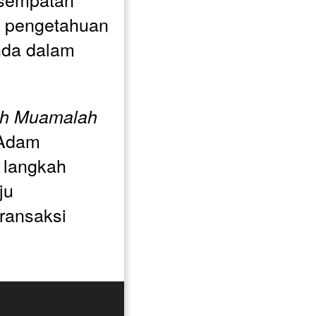
 pengetahuan 
da dalam 
ih Muamalah 
 Adam 
 langkah 
u 
ansaksi 