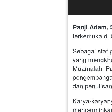
Panji Adam, S
terkemuka di 
Sebagai staf 
yang mengkhus
Muamalah, Pa
pengembangan 
dan penulisan
Karya-karyany
mencerminkan