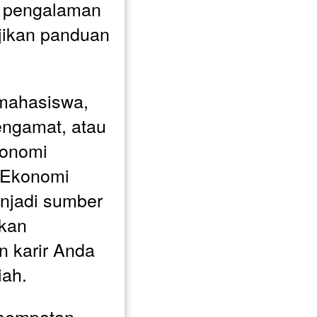
 pengalaman 
jikan panduan 
mahasiswa, 
engamat, atau 
konomi 
Ekonomi 
njadi sumber 
kan 
 karir Anda 
iah.
sempatan 