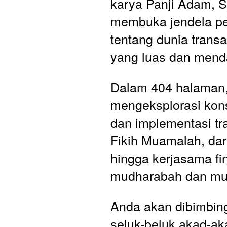
karya Panji Adam, S.
membuka jendela pe
tentang dunia transa
yang luas dan mend
Dalam 404 halaman, 
mengeksplorasi konse
dan implementasi tr
Fikih Muamalah, dari 
hingga kerjasama fin
mudharabah dan mu
Anda akan dibimbing
seluk-beluk akad-aka