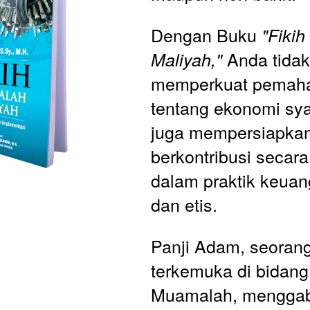
Dengan Buku 
"Fiki
 Anda tidak
Maliyah,"
memperkuat pemah
tentang ekonomi syar
juga mempersiapkan 
berkontribusi secara 
dalam praktik keuang
dan etis.
Panji Adam, seorang
terkemuka di bidang 
Muamalah, menggab