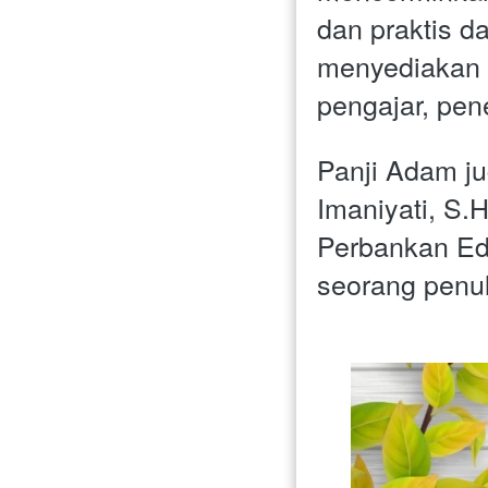
dan praktis d
menyediakan 
pengajar, penel
Panji Adam jug
Imaniyati, S.
Perbankan Edi
seorang penul