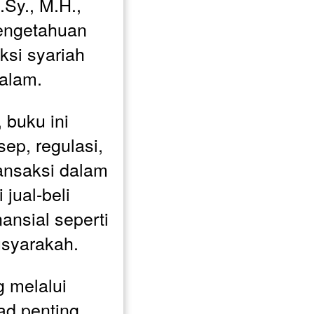
Sy., M.H., 
ngetahuan 
ksi syariah 
alam.
buku ini 
p, regulasi, 
ansaksi dalam 
jual-beli 
ansial seperti 
syarakah. 
 melalui 
d penting 