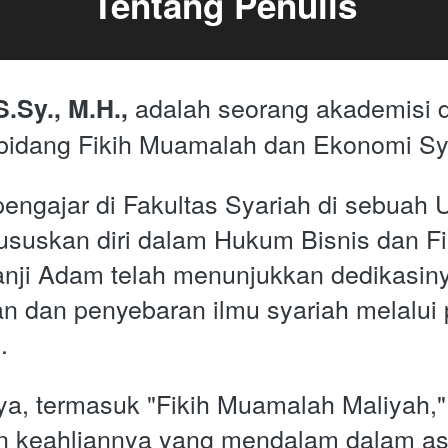
Tentang Penulis
 adalah seorang akademisi d
.Sy., M.H.,
bidang Fikih Muamalah dan Ekonomi Sya
pengajar di Fakultas Syariah di sebuah U
uskan diri dalam Hukum Bisnis dan Fik
nji Adam telah menunjukkan dedikasiny
dan penyebaran ilmu syariah melalui p
.
a, termasuk "Fikih Muamalah Maliyah," 
 keahliannya yang mendalam dalam aspe