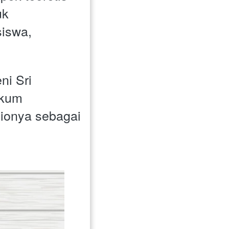
k 
iswa, 
i Sri 
kum 
ionya sebagai 