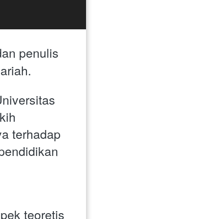
an penulis 
riah. 
niversitas 
ih 
a terhadap 
endidikan 
k teoretis 