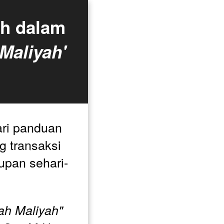
h dalam 
Maliyah'
i panduan 
 transaksi 
upan sehari-
ah Maliyah"