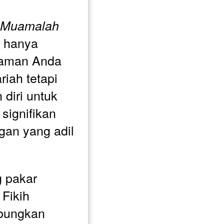
h Muamalah 
 hanya 
aman Anda 
iah tetapi 
diri untuk 
signifikan 
an yang adil 
 pakar 
Fikih 
ungkan 