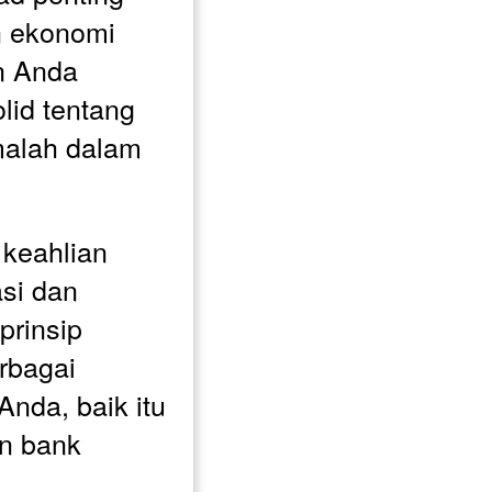
 ekonomi 
 Anda 
id tentang 
malah dalam 
keahlian 
si dan 
rinsip 
bagai 
nda, baik itu 
n bank 