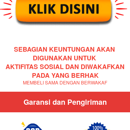
SEBAGIAN KEUNTUNGAN AKAN 
DIGUNAKAN UNTUK 
AKTIFITAS SOSIAL DAN DIWAKAFKAN 
PADA YANG BERHAK
MEMBELI SAMA DENGAN BERWAKAF
Garansi dan Pengiriman