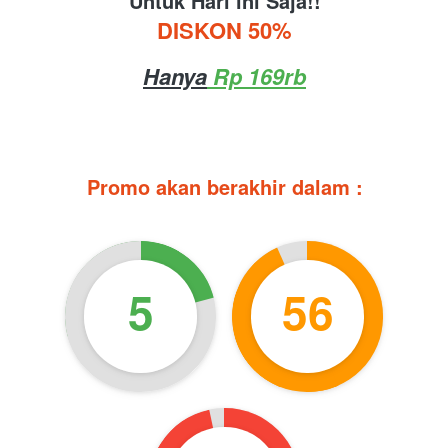
Untuk Hari ini Saja!!
DISKON 50%
Hanya
 Rp 169rb
Promo akan berakhir dalam :
5
56