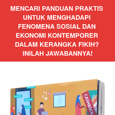
MENCARI PANDUAN PRAKTIS 
UNTUK MENGHADAPI 
FENOMENA SOSIAL DAN 
EKONOMI KONTEMPORER 
DALAM KERANGKA FIKIH? 
INILAH JAWABANNYA!