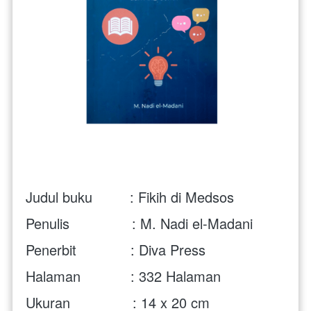
Judul buku         : Fikih di Medsos
Penulis               : M. Nadi el-Madani
Penerbit             : Diva Press
Halaman            : 332 Halaman
Ukuran               : 14 x 20 cm 