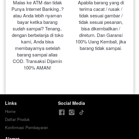
Malas ke ATM dan tidak 
Apabila barang yang di 
Punya Internet Banking..? 
terima cacat / rusak / 
atau Anda lebih nyaman 
tidak sesuai gambar / 
bayar ketika barang 
tidak sesuai pesanan, 
sudah sampai? Tenang.. 
bisa dikembalikan / 
dengan berbelanja di toko 
direturn. Dan Garansi 
kami, Anda bisa 
100% Uang Kembali, jika 
membayarnya setelah 
barang tidak sampai.
barang sampai alias 
COD. Transaksi Dijamin 
100% AMAN!
Links
Social Media
Home
Daftar Produk
Konfirmasi Pembayaran
Alamat