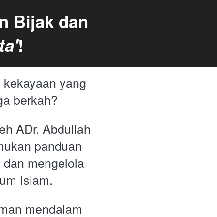
 Bijak dan 
ta'
!
 kekayaan yang 
ga berkah? 
leh ADr. Abdullah 
mukan panduan 
 dan mengelola 
um Islam.
aman mendalam 