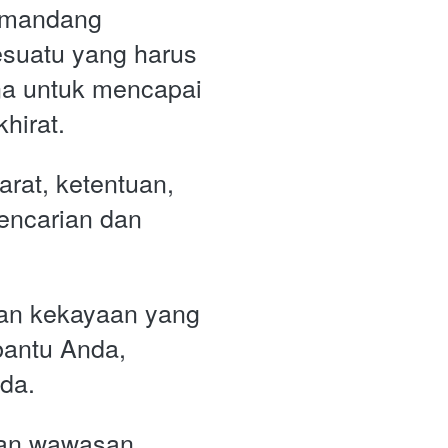
emandang 
uatu yang harus 
na untuk mencapai 
hirat. 
rat, ketentuan, 
encarian dan 
n kekayaan yang 
antu Anda, 
da. 
an wawasan 