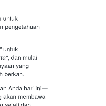
 untuk 
n pengetahuan 
 untuk 
"
, dan mulai 
rta"
ayaan yang 
h berkah. 
an Anda hari ini—
ng akan membawa 
 sejati dan 