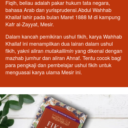
Fiqih, beliau adalah pakar hukum tata negara, 
bahasa Arab dan yurisprudensi.Abdul Wahhab 
Khallaf lahir pada bulan Maret 1888 M di kampung 
Kafr al-Zayyat, Mesir. 
Dalam kancah pemikiran ushul fikih, karya Wahhab 
Khallaf ini menampilkan dua lairan dalam ushul 
fikih, yakni aliran
yang dikenal dengan 
mutakallimin
mazhab jumhur dan aliran Ahnaf. Tentu cocok bagi 
para pengkaji dan pembelajar ushul fikih untuk 
menguasai karya ulama Mesir ini.