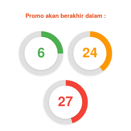
Promo akan berakhir dalam :
6
24
25