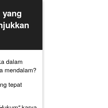
 yang 
jukkan 
a dalam 
profesi hukum secara mendalam? 
g tepat 
 karya 
i Hukum"