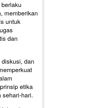
 berlaku 
m, memberikan 
s untuk 
ugas 
is dan 
diskusi, dan 
 memperkuat 
lam 
rinsip etika 
sehari-hari.