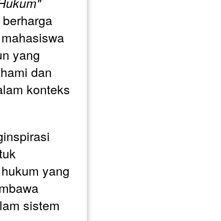
i Hukum"
berharga 
, mahasiswa 
n yang 
hami dan 
lam konteks 
nspirasi 
uk 
 hukum yang 
embawa 
lam sistem 