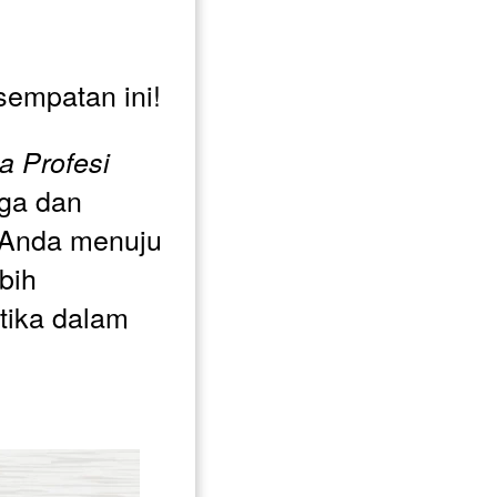
empatan ini! 
a Profesi 
ga dan 
 Anda menuju 
ih 
ika dalam 