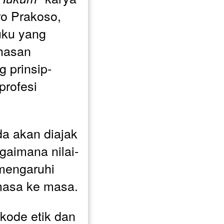
ro Prakoso, 
uku yang 
asan 
g prinsip-
rofesi 
da akan diajak 
aimana nilai-
mengaruhi 
masa ke masa.
ode etik dan 