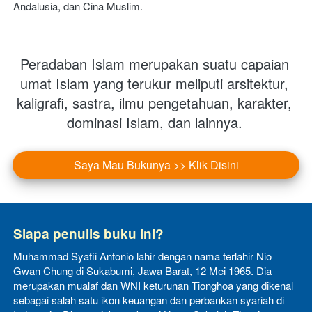
Andalusia, dan Cina Muslim.  
Peradaban Islam merupakan suatu capaian 
umat Islam yang terukur meliputi arsitektur, 
kaligrafi, sastra, ilmu pengetahuan, karakter, 
dominasi Islam, dan lainnya.
Saya Mau Bukunya >> Klik Disini
`
Siapa penulis buku ini?
Muhammad Syafii Antonio
lahir dengan nama terlahir Nio 
Gwan Chung di Sukabumi, Jawa Barat, 12 Mei 1965. Dia 
merupakan mualaf dan WNI keturunan Tionghoa yang dikenal 
sebagai salah satu ikon keuangan dan perbankan syariah di 