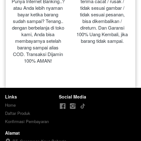
Punya Internet Banking..? 
terima cacat / rusak / 
atau Anda lebih nyaman 
tidak sesuai gambar / 
bayar ketika barang 
tidak sesuai pesanan, 
sudah sampai? Tenang.. 
bisa dikembalikan / 
dengan berbelanja di toko 
direturn. Dan Garansi 
kami, Anda bisa 
100% Uang Kembali, jika 
membayarnya setelah 
barang tidak sampai.
barang sampai alias 
COD. Transaksi Dijamin 
100% AMAN!
Links
Social Media
Home
Daftar Produk
Konfirmasi Pembayaran
Alamat