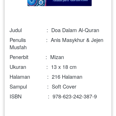
Judul                :  Doa Dalam Al-Quran
Penulis             :  Anis Masykhur & Jejen 
Musfah 
Penerbit           :  Mizan
Ukuran             :  13 x 18 cm
Halaman           :  216 Halaman
Sampul             :  Soft Cover
ISBN                 :  978-623-242-387-9