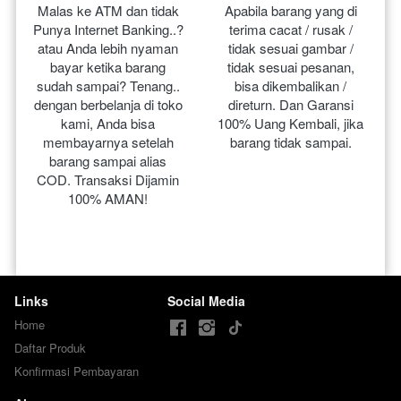
Malas ke ATM dan tidak 
Apabila barang yang di 
Punya Internet Banking..? 
terima cacat / rusak / 
atau Anda lebih nyaman 
tidak sesuai gambar / 
bayar ketika barang 
tidak sesuai pesanan, 
sudah sampai? Tenang.. 
bisa dikembalikan / 
dengan berbelanja di toko 
direturn. Dan Garansi 
kami, Anda bisa 
100% Uang Kembali, jika 
membayarnya setelah 
barang tidak sampai.
barang sampai alias 
COD. Transaksi Dijamin 
100% AMAN!
Links
Social Media
Home
Daftar Produk
Konfirmasi Pembayaran