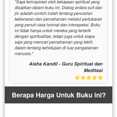
"Saya terinspirasi oleh kekayaan spiritual yang 
disajikan dalam buku ini. Dialog antara sufi dan 
jin adalah contoh indah tentang pencarian 
kebenaran dan pemahaman melalui pertukaran 
yang penuh rasa hormat dan introspeksi. Buku 
ini tidak hanya untuk mereka yang tertarik 
dengan spiritualitas, tetapi juga untuk siapa 
saja yang mencari pemahaman yang lebih 
dalam tentang kehidupan di luar pengalaman 
manusia."
Aisha Kandil - Guru Spiritual dan
Meditasi
Berapa Harga Untuk Buku ini?