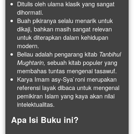
Ditulis oleh ulama klasik yang sangat 
dihormati.
Buah pikiranya selalu menarik untuk 
dikaji, bahkan masih sangat relevan 
untuk diterapkan dalam kehidupan 
modern.
Beliau adalah pengarang kitab
Tanbihul 
Mughtarin,
sebuah kitab populer yang 
membahas tuntas mengenai tasawuf.
Karya Imam asy-Sya`roni merupakan 
referensi layak dibaca untuk mengenal 
pemikiran Islam yang kaya akan nilai 
intelektualitas.
Apa Isi Buku ini?