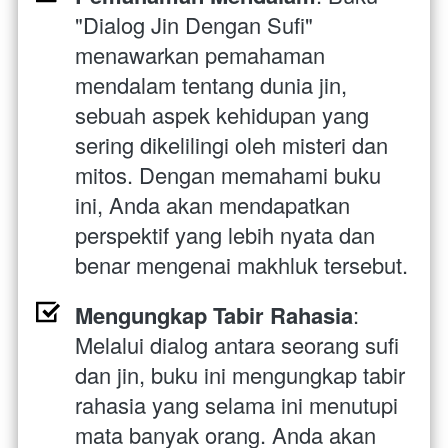
"Dialog Jin Dengan Sufi" 
menawarkan pemahaman 
mendalam tentang dunia jin, 
sebuah aspek kehidupan yang 
sering dikelilingi oleh misteri dan 
mitos. Dengan memahami buku 
ini, Anda akan mendapatkan 
perspektif yang lebih nyata dan 
benar mengenai makhluk tersebut.
Mengungkap Tabir Rahasia
: 
Melalui dialog antara seorang sufi 
dan jin, buku ini mengungkap tabir 
rahasia yang selama ini menutupi 
mata banyak orang. Anda akan 