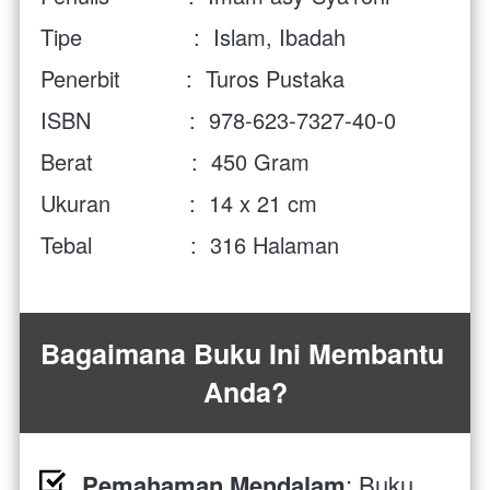
Tipe                 :  Islam, Ibadah
Penerbit          :  Turos Pustaka
ISBN               :  
978-623-7327-40-0
Berat               :  450 Gram
Ukuran            :  14 x 21 cm
Tebal               :  316 Halaman
Bagaimana Buku Ini Membantu 
Anda?
Pemahaman Mendalam
: Buku 