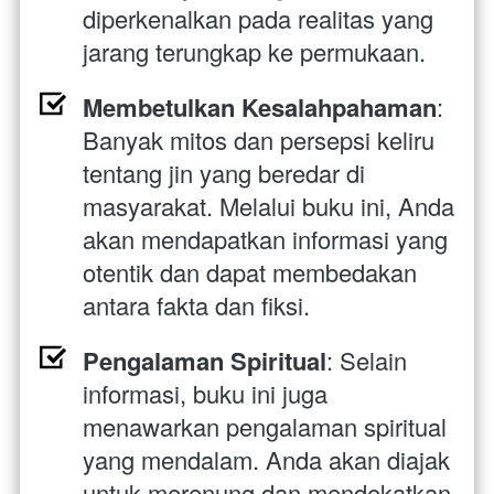
diperkenalkan pada realitas yang 
jarang terungkap ke permukaan.
Membetulkan Kesalahpahaman
: 
Banyak mitos dan persepsi keliru 
tentang jin yang beredar di 
masyarakat. Melalui buku ini, Anda 
akan mendapatkan informasi yang 
otentik dan dapat membedakan 
antara fakta dan fiksi.
Pengalaman Spiritual
: Selain 
informasi, buku ini juga 
menawarkan pengalaman spiritual 
yang mendalam. Anda akan diajak 
untuk merenung dan mendekatkan 