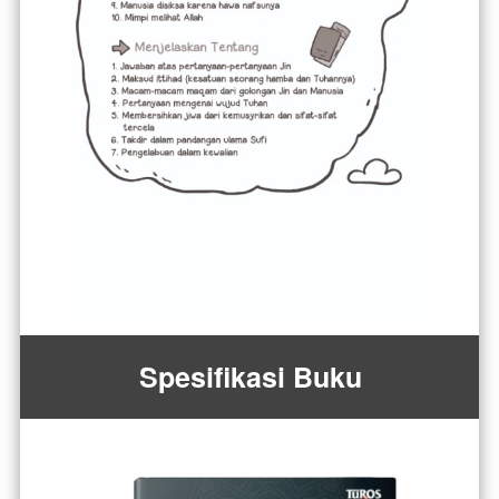
Spesifikasi Buku