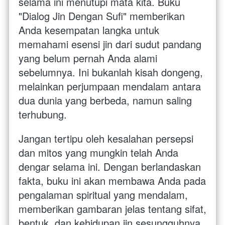
selama ini menutupi mata kita. Buku 
"Dialog Jin Dengan Sufi" memberikan 
Anda kesempatan langka untuk 
memahami esensi jin dari sudut pandang 
yang belum pernah Anda alami 
sebelumnya. Ini bukanlah kisah dongeng, 
melainkan perjumpaan mendalam antara 
dua dunia yang berbeda, namun saling 
terhubung.
Jangan tertipu oleh kesalahan persepsi 
dan mitos yang mungkin telah Anda 
dengar selama ini. Dengan berlandaskan 
fakta, buku ini akan membawa Anda pada 
pengalaman spiritual yang mendalam, 
memberikan gambaran jelas tentang sifat, 
bentuk, dan kehidupan jin sesungguhnya.