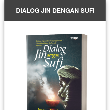
DIALOG JIN DENGAN SUFI