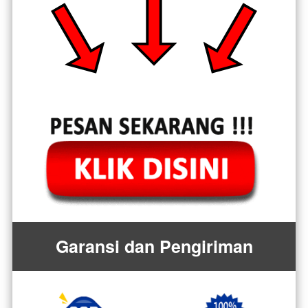
Garansi dan Pengiriman