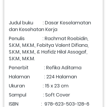
Judul buku        : Dasar Keselamatan 
dan Kesehatan Kerja
Penulis               : Rachmat Roebidin, 
S.K.M., M.K.M., Febitya Valent Difiana, 
S.K.M., M.K.M., & Hafidz Hilal Assagaf, 
S.K.M., M.K.M.
Penerbit             : Refika Aditama
Halaman            : 224 Halaman
Ukuran               : 15 x 23 cm 
Sampul              : Soft Cover
ISBN                   :  978-623-503-128-6