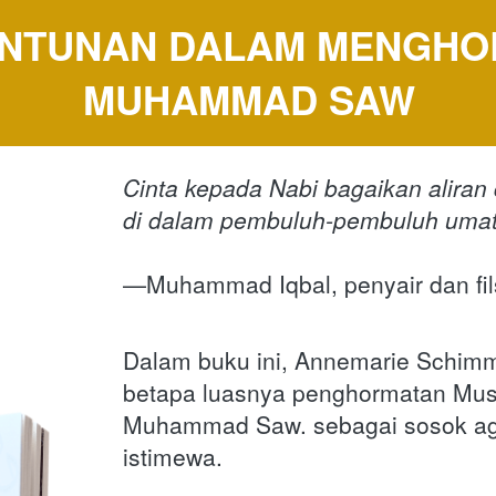
NTUNAN DALAM MENGHOR
MUHAMMAD SAW
Cinta kepada Nabi bagaikan aliran
di dalam pembuluh-pembuluh umat
—Muhammad Iqbal, penyair dan fils
Dalam buku ini, Annemarie Schimm
betapa luasnya penghormatan Musl
Muhammad Saw. sebagai sosok ag
istimewa.