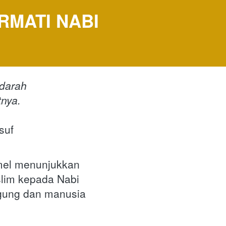
MATI NABI 
 darah
nya.
uf

el menunjukkan 
im kepada Nabi 
ung dan manusia 