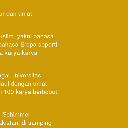
r dan amat 
slim, yakni bahasa 
bahasa Eropa seperti 
 karya-karya 
ai universitas 
rgaul dengan umat 
i 100 karya berbobot 
, Schimmel 
kistan, di samping 