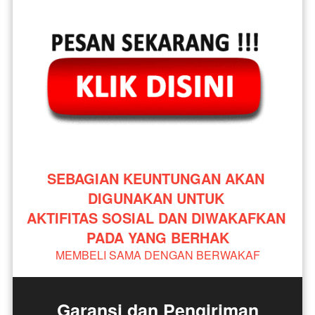
SEBAGIAN KEUNTUNGAN AKAN 
DIGUNAKAN UNTUK 
AKTIFITAS SOSIAL DAN DIWAKAFKAN 
PADA YANG BERHAK
MEMBELI SAMA DENGAN BERWAKAF
Garansi dan Pengiriman