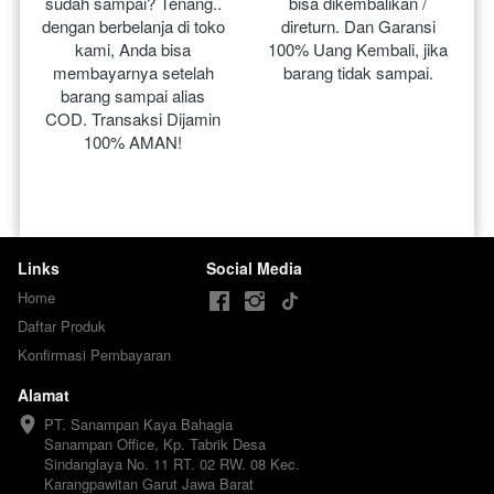
sudah sampai? Tenang.. 
bisa dikembalikan / 
dengan berbelanja di toko 
direturn. Dan Garansi 
kami, Anda bisa 
100% Uang Kembali, jika 
membayarnya setelah 
barang tidak sampai.
barang sampai alias 
COD. Transaksi Dijamin 
100% AMAN!
Links
Social Media
Home
Daftar Produk
Konfirmasi Pembayaran
Alamat
PT. Sanampan Kaya Bahagia

Sanampan Office, Kp. Tabrik Desa 
Sindanglaya No. 11 RT. 02 RW. 08 Kec. 
Karangpawitan Garut Jawa Barat