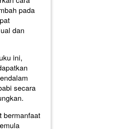
ambah pada 
at 
ual dan 
u ini, 
apatkan 
endalam 
abi secara 
ungkan. 
t bermanfaat 
emula 