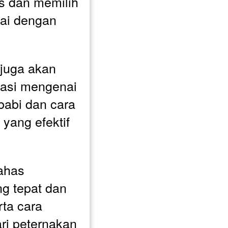
s dan memilih 
uai dengan 
juga akan 
asi mengenai 
babi dan cara 
ang efektif 
ahas 
 tepat dan 
ta cara 
ri peternakan 