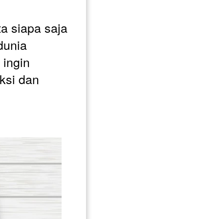
a siapa saja 
dunia 
ingin 
si dan 
 