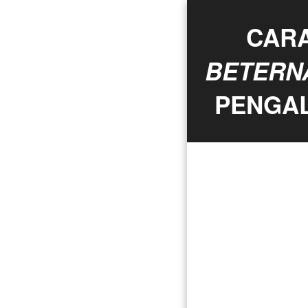
CARA
BETERN
PENGA