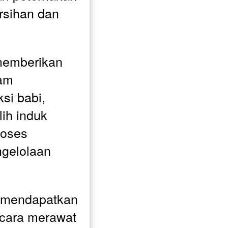
sihan dan 
 memberikan 
am 
i babi, 
ih induk 
oses 
gelolaan 
 mendapatkan 
cara merawat 