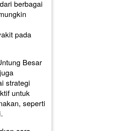
ari berbagai 
mungkin 
kit pada 
ntung Besar 
juga 
strategi 
if untuk 
akan, seperti 
. 
kan cara 