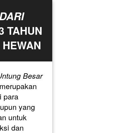
ARI 
 BERDASARKAN 33 TAHUN 
 HEWAN
ntung Besar 
 merupakan 
 para 
upun yang 
n untuk 
si dan 