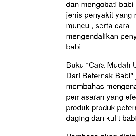
dan mengobati babi d
jenis penyakit yang 
muncul, serta cara 
mengendalikan penya
babi.
Buku "Cara Mudah U
Dari Beternak Babi" 
membahas mengenai 
pemasaran yang efekt
produk-produk petern
daging dan kulit babi
Pembaca akan diajar