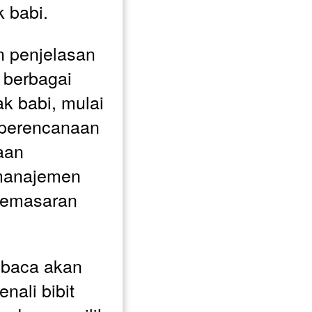
 babi. 
 penjelasan 
berbagai 
k babi, mulai 
, perencanaan 
an 
manajemen 
pemasaran 
baca akan 
ali bibit 