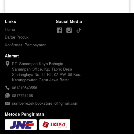
Links
Social Media
Home
Daftar Produk
Konfirmasi Pembayaran
Alamat
PT. Sanampan Kaya Bahagia

Sanampan Office, Kp. Tabrik Desa 
Sindanglaya No. 11 RT. 02 RW. 08 Kec. 
Karangpawitan Garut Jawa Barat
081210543558
0817751168
sumberrezekibookstore.id@gmail.com
Metode Pengiriman