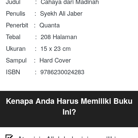
Judul        :  Cahaya dari Madinah
Penulis     :  Syekh Ali Jaber
Penerbit   :  Quanta
Tebal        :  208 Halaman
Ukuran     :  15 x 23 cm
Sampul    :  Hard Cover
ISBN        :  9786230024283
Kenapa Anda Harus Memiliki Buku 
Ini?