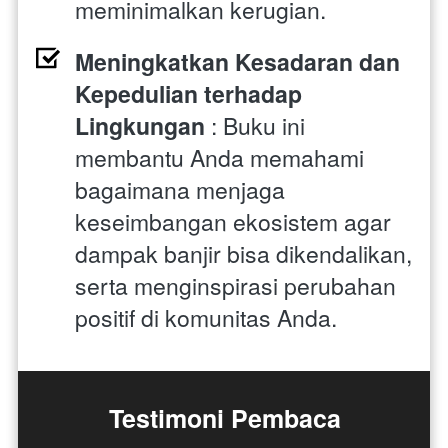
meminimalkan kerugian.
Meningkatkan Kesadaran dan 
Kepedulian terhadap 
Lingkungan
 : Buku ini 
membantu Anda memahami 
bagaimana menjaga 
keseimbangan ekosistem agar 
dampak banjir bisa dikendalikan, 
serta menginspirasi perubahan 
positif di komunitas Anda.
Testimoni Pembaca