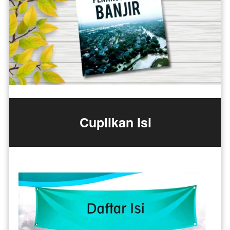
Cuplikan Isi