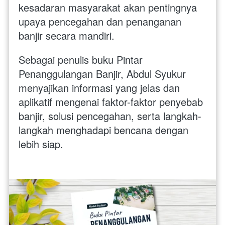
kesadaran masyarakat akan pentingnya 
upaya pencegahan dan penanganan 
banjir secara mandiri.
Sebagai penulis buku Pintar 
Penanggulangan Banjir, Abdul Syukur 
menyajikan informasi yang jelas dan 
aplikatif mengenai faktor-faktor penyebab 
banjir, solusi pencegahan, serta langkah-
langkah menghadapi bencana dengan 
lebih siap.  