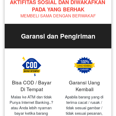
AKTIFITAS SOSIAL DAN DIWAKAFKAN 
PADA YANG BERHAK
MEMBELI SAMA DENGAN BERWAKAF
Garansi dan Pengiriman
Bisa COD / Bayar
Garansi Uang
Di Tempat
Kembali
Malas ke ATM dan tidak 
Apabila barang yang di 
Punya Internet Banking..? 
terima cacat / rusak / 
atau Anda lebih nyaman 
tidak sesuai gambar / 
bayar ketika barang 
tidak sesuai pesanan, 