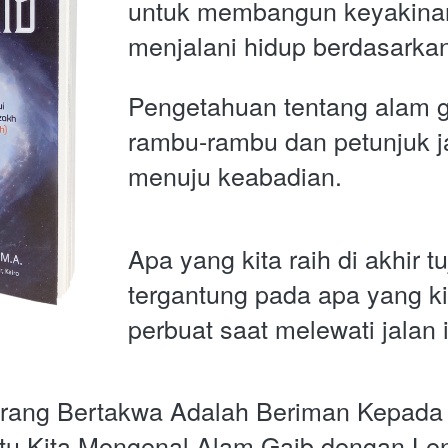
untuk membangun keyakinan
menjalani hidup berdasarkan
Pengetahuan tentang alam ga
rambu-rambu dan petunjuk ja
menuju keabadian.
Apa yang kita raih di akhir tu
tergantung pada apa yang kit
perbuat saat melewati jalan i
Orang Bertakwa Adalah Beriman Kepada 
tu Kita Mengenal Alam Gaib dengan Len