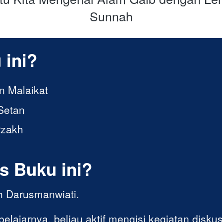
Sunnah
 ini?
n Malaikat
Setan
rzakh
s Buku ini?
h Darusmanwiati. 
 belajarnya, beliau aktif mengisi kegiatan diskusi