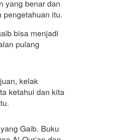
 yang benar dan 
 pengetahuan itu. 
ib bisa menjadi 
lan pulang 
juan, kelak 
a ketahui dan kita 
tu.
yang Gaib. Buku 
sa Al-Qur’an dan 