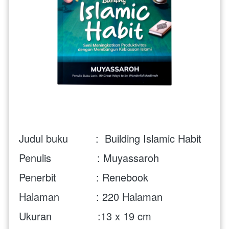
Judul buku         :  Building Islamic Habit
Penulis               : Muyassaroh
Penerbit             : 
Renebook 
Halaman            : 220 Halaman
Ukuran               :13 x 19 cm 