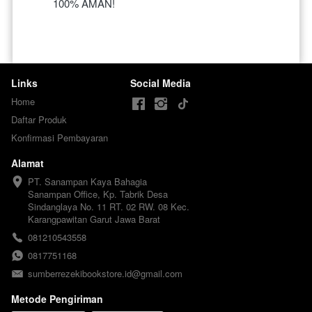
100% AMAN!
Links
Social Media
Home
Daftar Produk
Konfirmasi Pembayaran
Alamat
PT. Sanampan Kaya Bahagia

Sanampan Office, Kp. Tabrik Desa 
Sindanglaya No. 11 RT. 02 RW. 08 Kec. 
Karangpawitan Garut Jawa Barat
081210543558
0817751168
sumberrezekibookstore.id@gmail.com
Metode Pengiriman