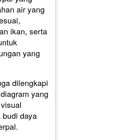
ahan air yang 
suai, 
 ikan, serta 
ntuk 
ungan yang 
uga dilengkapi 
diagram yang 
visual 
 budi daya 
erpal. 