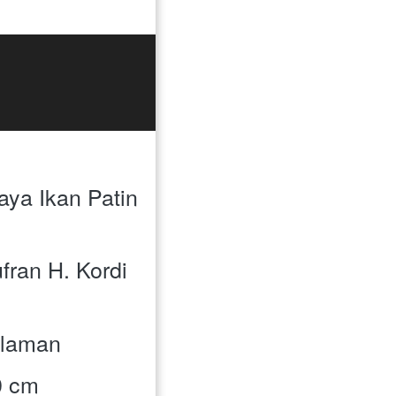
Daya Ikan Patin 
ufran H. Kordi 
alaman
20 cm