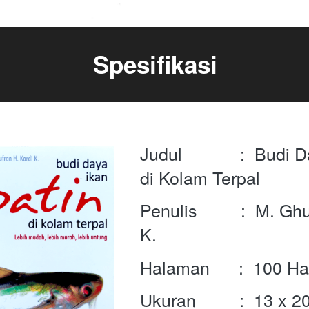
Spesifikasi
Judul            :  Budi 
di Kolam Terpal
Penulis         :  M. Gh
K.
Halaman      :  100 H
Ukuran         :  13 x 