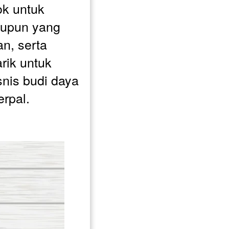
k untuk 
upun yang 
, serta 
rik untuk 
is budi daya 
erpal. 