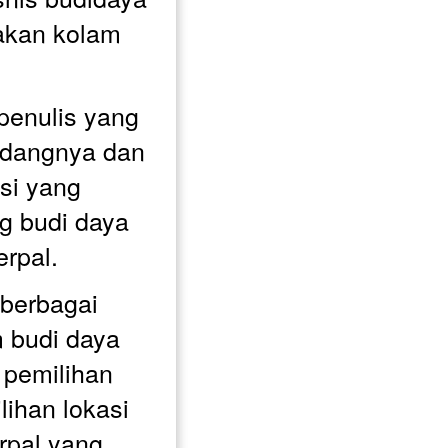
akan kolam 
 penulis yang 
idangnya dan 
i yang 
g budi daya 
erpal.
berbagai 
 budi daya 
 pemilihan 
lihan lokasi 
rpal yang 