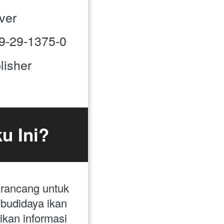
over 
979-29-1375-0
blisher
u Ini?
irancang untuk 
udidaya ikan 
kan informasi 