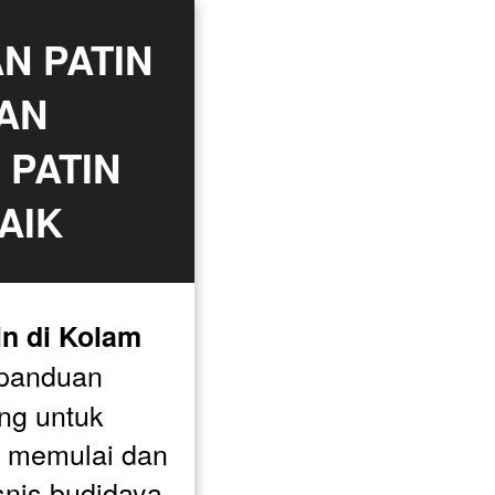
 PATIN 
AN 
PATIN 
AIK
n di Kolam 
panduan 
ng untuk 
memulai dan 
is budidaya 