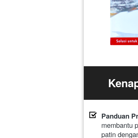
Kenap
Panduan Pra
membantu p
patin denga