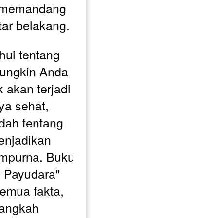
 memandang 
atar belakang.
ui tentang 
ungkin Anda 
k akan terjadi 
a sehat, 
dah tentang 
enjadikan 
mpurna. Buku 
 Payudara" 
mua fakta, 
langkah 