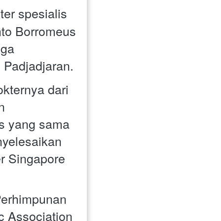
er spesialis 
nto Borromeus 
ga 
 Padjadjaran.
ternya dari 
 
s yang sama 
yelesaikan 
r Singapore 
Perhimpunan 
 Association 