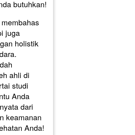
nda butuhkan!
a membahas 
i juga 
n holistik 
ara. 
dah 
h ahli di 
ai studi 
tu Anda 
yata dari 
an keamanan 
sehatan Anda!