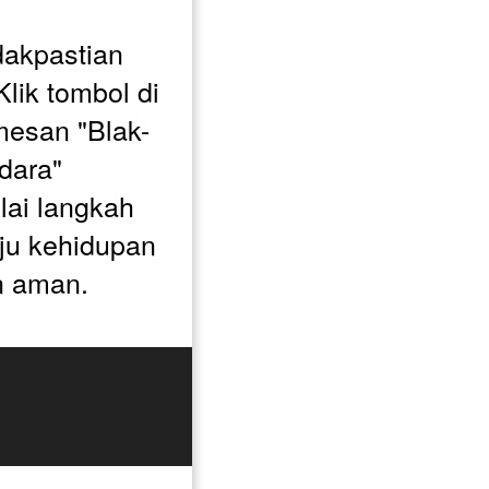
akpastian 
ik tombol di 
mesan "Blak-
ara" 
i langkah 
u kehidupan 
n aman.