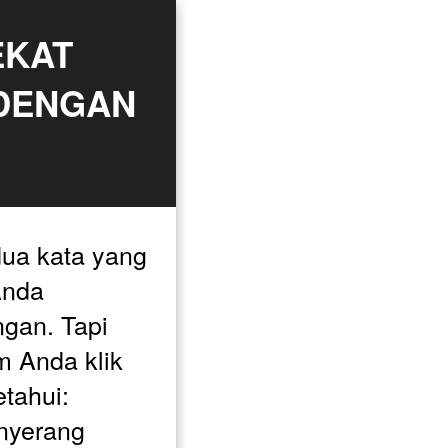
KAT 
DENGAN 
a kata yang 
nda 
an. Tapi 
 Anda klik 
tahui: 
nyerang 