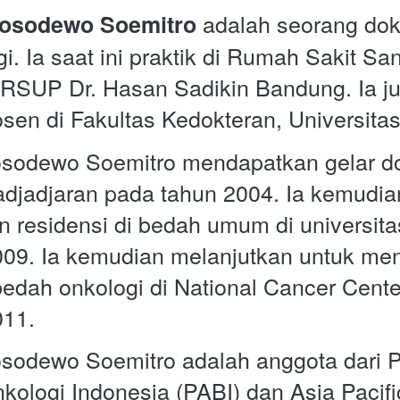
 adalah seorang dokt
iosodewo Soemitro
i. Ia saat ini praktik di Rumah Sakit Sa
RSUP Dr. Hasan Sadikin Bandung. Ia ju
en di Fakultas Kedokteran, Universitas
osodewo Soemitro mendapatkan gelar dok
adjadjaran pada tahun 2004. Ia kemudian
 residensi di bedah umum di universita
09. Ia kemudian melanjutkan untuk men
 bedah onkologi di National Cancer Cente
011.
osodewo Soemitro adalah anggota dari 
kologi Indonesia (PABI) dan Asia Pacific