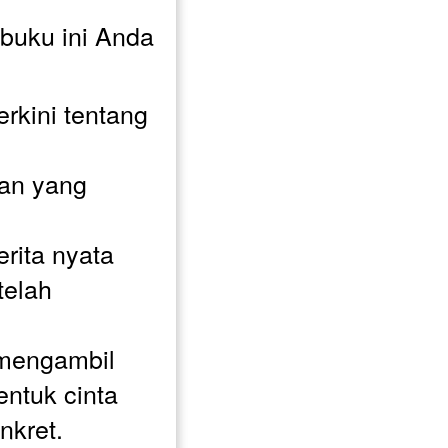
buku ini Anda 
rkini tentang 
n yang 
rita nyata 
elah 
mengambil 
ntuk cinta 
nkret.