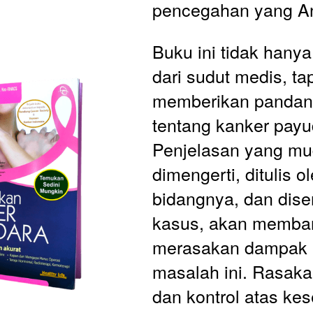
pencegahan yang A
Buku ini tidak hany
dari sudut medis, tap
memberikan pandanga
tentang kanker payud
Penjelasan yang mu
dimengerti, ditulis ole
bidangnya, dan disert
kasus, akan memban
merasakan dampak n
masalah ini. Rasak
dan kontrol atas ke