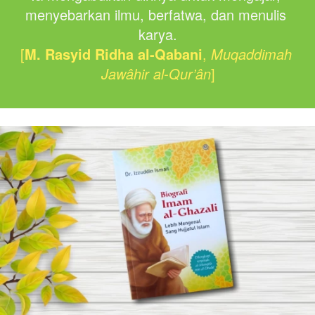
menyebarkan ilmu, berfatwa, dan menulis 
karya.
[
M. Rasyid Ridha al-Qabani
,
Muqaddimah 
Jawâhir al-Qur’ân
]