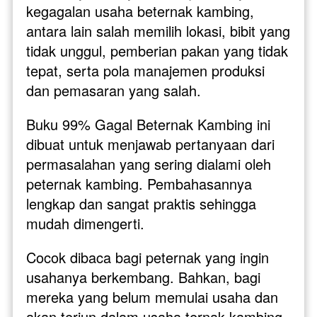
kegagalan usaha beternak kambing, 
antara lain salah memilih lokasi, bibit yang 
tidak unggul, pemberian pakan yang tidak 
tepat, serta pola manajemen produksi 
dan pemasaran yang salah.  
Buku 99% Gagal Beternak Kambing ini 
dibuat untuk menjawab pertanyaan dari 
permasalahan yang sering dialami oleh 
peternak kambing. Pembahasannya 
lengkap dan sangat praktis sehingga 
mudah dimengerti. 
Cocok dibaca bagi peternak yang ingin 
usahanya berkembang. Bahkan, bagi 
mereka yang belum memulai usaha dan 
akan terjun dalam usaha ternak kambing 