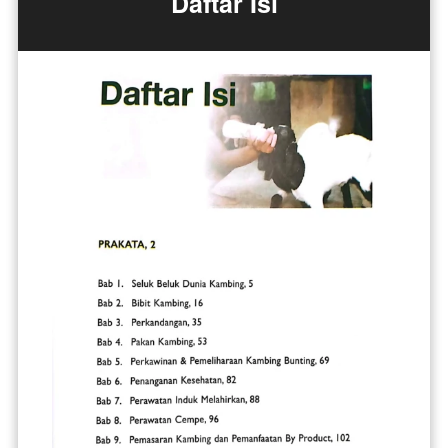
Daftar Isi