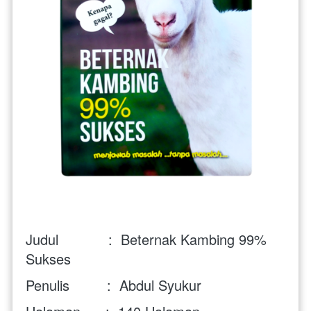
Judul            :  Beternak Kambing 99% 
Sukses
Penulis         :  Abdul Syukur