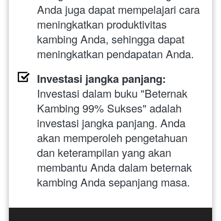
Anda juga dapat mempelajari cara 
meningkatkan produktivitas 
kambing Anda, sehingga dapat 
meningkatkan pendapatan Anda.
Investasi jangka panjang:
Investasi dalam buku "Beternak 
Kambing 99% Sukses" adalah 
investasi jangka panjang. Anda 
akan memperoleh pengetahuan 
dan keterampilan yang akan 
membantu Anda dalam beternak 
kambing Anda sepanjang masa.