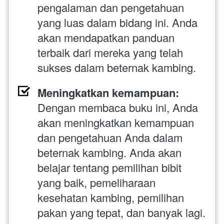
pengalaman dan pengetahuan 
yang luas dalam bidang ini. Anda 
akan mendapatkan panduan 
terbaik dari mereka yang telah 
sukses dalam beternak kambing.
Meningkatkan kemampuan:
Dengan membaca buku ini, Anda 
akan meningkatkan kemampuan 
dan pengetahuan Anda dalam 
beternak kambing. Anda akan 
belajar tentang pemilihan bibit 
yang baik, pemeliharaan 
kesehatan kambing, pemilihan 
pakan yang tepat, dan banyak lagi.