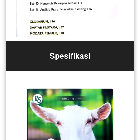
Spesifikasi