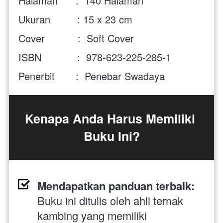
Halaman      :  140 Halaman
Ukuran         : 15 x 23 cm
Cover           :  Soft Cover 
ISBN            :  978-623-225-285-1
Penerbit       :  Penebar Swadaya
Kenapa Anda Harus Memiliki 
Buku Ini?
Mendapatkan panduan terbaik:
Buku ini ditulis oleh ahli ternak 
kambing yang memiliki 