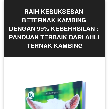
RAIH KESUKSESAN 
BETERNAK KAMBING 
DENGAN 99% KEBERHSILAN : 
PANDUAN TERBAIK DARI AHLI 
TERNAK KAMBING