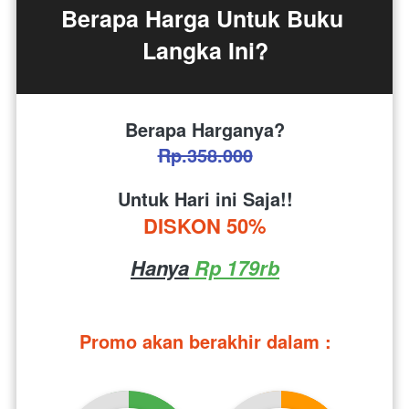
Berapa Harga Untuk Buku 
Langka Ini?
Berapa Harganya?
Rp.358.000
Untuk Hari ini Saja!!
DISKON 50%
Hanya
 Rp 179rb
Promo akan berakhir dalam :